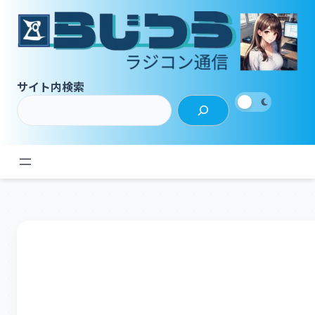
内
容
を
ス
キ
サイト内検索
ッ
プ