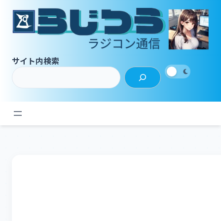
内
容
を
ス
キ
サイト内検索
ッ
プ