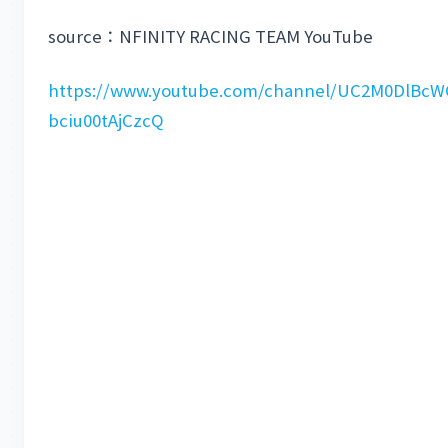
source：NFINITY RACING TEAM YouTube
https://www.youtube.com/channel/UC2M0DlBcW
bciu00tAjCzcQ