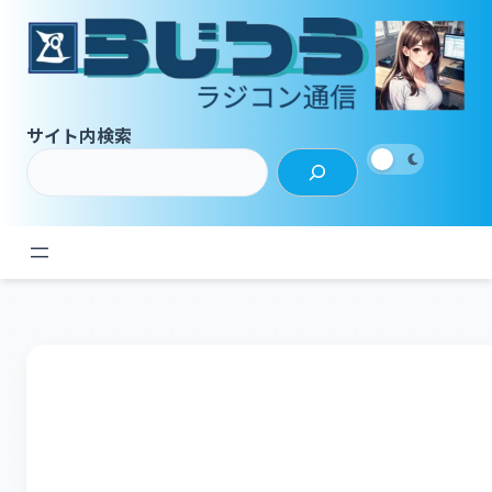
内
容
を
ス
キ
サイト内検索
ッ
プ