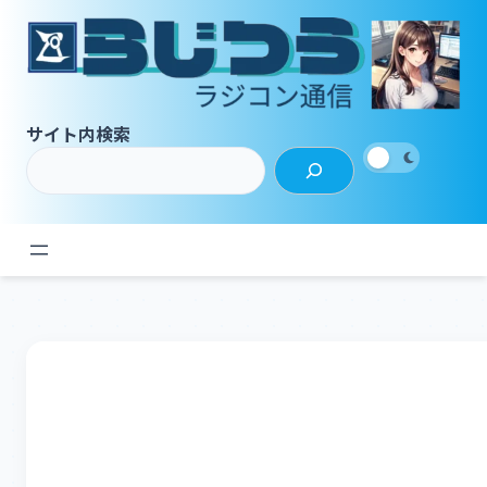
内
容
を
ス
キ
サイト内検索
ッ
プ