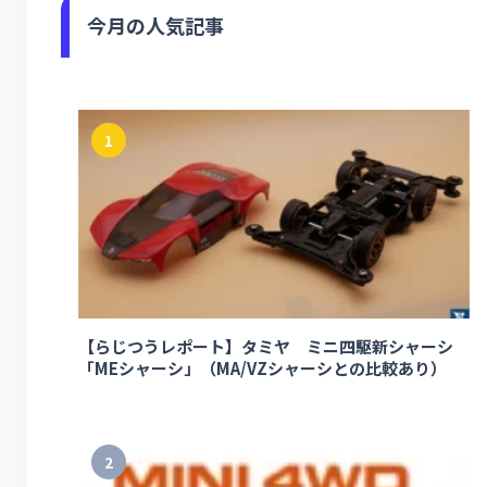
今月の人気記事
1
【らじつうレポート】タミヤ ミニ四駆新シャーシ
「MEシャーシ」（MA/VZシャーシとの比較あり）
2