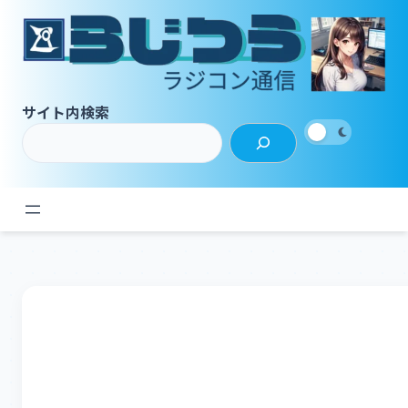
内
容
を
ス
キ
サイト内検索
ッ
プ