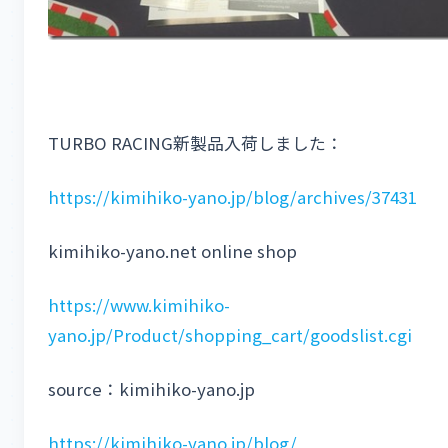
TURBO RACING新製品入荷しました：
https://kimihiko-yano.jp/blog/archives/37431
kimihiko-yano.net online shop
https://www.kimihiko-
yano.jp/Product/shopping_cart/goodslist.cgi
source：kimihiko-yano.jp
https://kimihiko-yano.jp/blog/