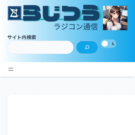
内
容
を
ス
キ
サイト内検索
ッ
プ