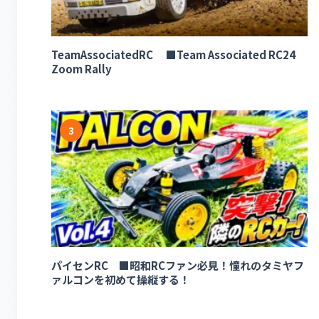
TeamAssociatedRC ■Team Associated RC24
Zoom Rally
3
パイセンRC ■昭和RCファン必見！憧れのタミヤフ
ァルコンを初めて操縦する！