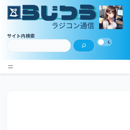
内
容
を
ス
キ
サイト内検索
ッ
プ