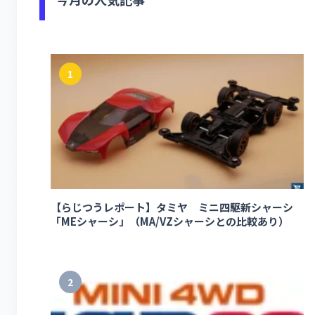
1
【らじつうレポート】タミヤ ミニ四駆新シャーシ
「MEシャーシ」（MA/VZシャーシとの比較あり）
2