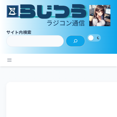
内
容
を
ス
キ
サイト内検索
ッ
プ