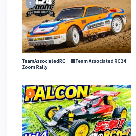
2
TeamAssociatedRC ■Team Associated RC24
Zoom Rally
3