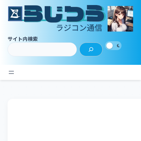
内
容
を
ス
キ
サイト内検索
ッ
プ