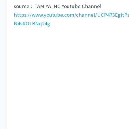
source：TAMIYA INC Youtube Channel
https://www.youtube.com/channel/UCP473EgItP
N4sROLBNq24g