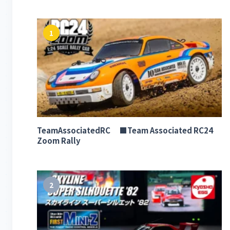
1
TeamAssociatedRC ■Team Associated RC24
Zoom Rally
2