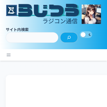
内
容
を
ス
キ
サイト内検索
ッ
プ