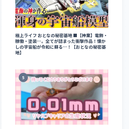
極上ライフ おとなの秘密基地 ■【神業】電飾・
稼働・塗装…。全てが詰まった衝撃作品！懐か
しの宇宙船が令和に蘇る…！【おとなの秘密基
地】
5