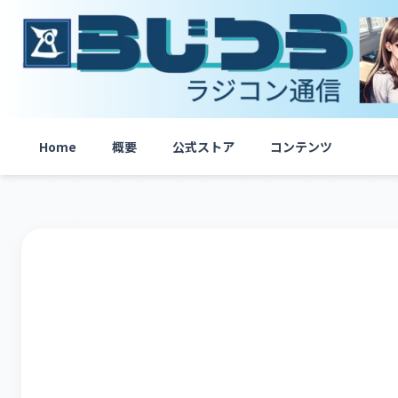
内
容
を
ス
キ
ッ
プ
Home
概要
公式ストア
コンテンツ