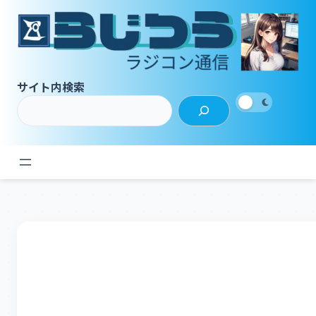
内
容
を
ス
キ
サイト内検索
ッ
プ