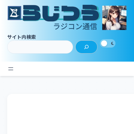
内
容
を
ス
キ
サイト内検索
ッ
プ