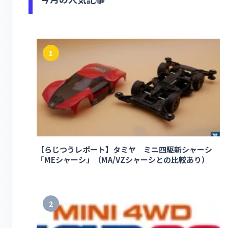
1
【らじつうレポート】タミヤ ミニ四駆新シャーシ
「MEシャーシ」（MA/VZシャーシとの比較あり）
2