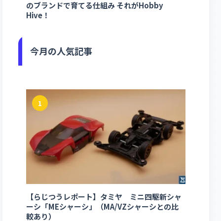
のブランドで育てる仕組み それがHobby
Hive！
今月の人気記事
1
【らじつうレポート】タミヤ ミニ四駆新シャ
ーシ「MEシャーシ」（MA/VZシャーシとの比
較あり）