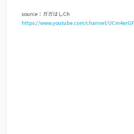
source：ガガはしCh
https://www.youtube.com/channel/UCm4er