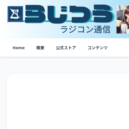
内
容
を
ス
キ
ッ
プ
Home
概要
公式ストア
コンテンツ