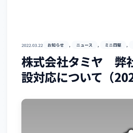
, 
, 
, 
2022.03.22
お知らせ
ニュース
ミニ四駆
株式会社タミヤ 弊
設対応について（202