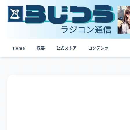
内
容
を
ス
キ
ッ
プ
Home
概要
公式ストア
コンテンツ