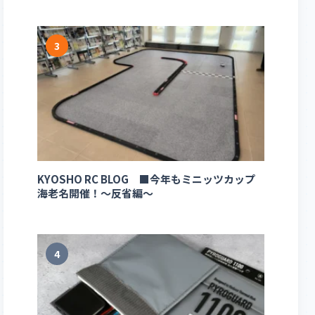
3
KYOSHO RC BLOG ■今年もミニッツカップ
海老名開催！～反省編～
4