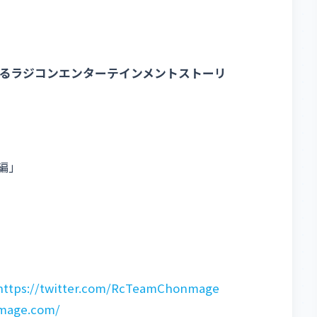
るラジコンエンターテインメントストーリ
編」
https://twitter.com/RcTeamChonmage
nmage.com/