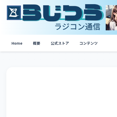
内
容
を
ス
キ
ッ
プ
Home
概要
公式ストア
コンテンツ