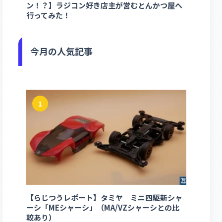
ン！？】ラジコン好き店主が営むとんかつ屋へ
行ってみた！
今月の人気記事
1
【らじつうレポート】タミヤ ミニ四駆新シャ
ーシ「MEシャーシ」（MA/VZシャーシとの比
較あり）