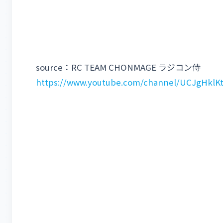
source：RC TEAM CHONMAGE ラジコン侍
https://www.youtube.com/channel/UCJgHklK