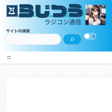
内
容
を
ス
キ
サイト内検索
ッ
プ