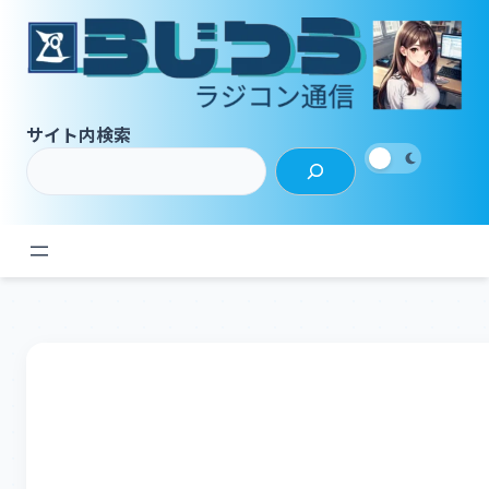
内
容
を
ス
キ
サイト内検索
ッ
プ