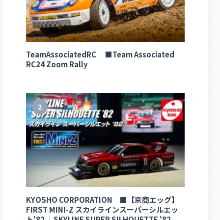
TeamAssociatedRC ■Team Associated
RC24 Zoom Rally
2
KYOSHO CORPORATION ■【京商エッグ】
FIRST MINI-Z スカイラインスーパーシルエッ
ト'82 ｜SKYLINE SUPER SILHOUETTE '82