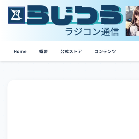
内
容
を
ス
キ
ッ
プ
Home
概要
公式ストア
コンテンツ