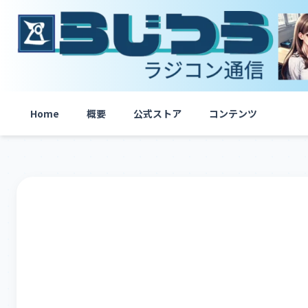
内
容
を
ス
キ
ッ
プ
Home
概要
公式ストア
コンテンツ