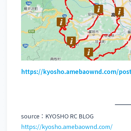
https://kyosho.amebaownd.com/pos
source：KYOSHO RC BLOG
https://kyosho.amebaownd.com/