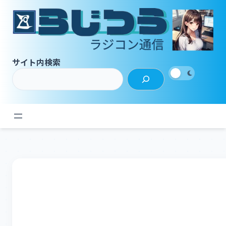
内
容
を
ス
キ
サイト内検索
ッ
プ