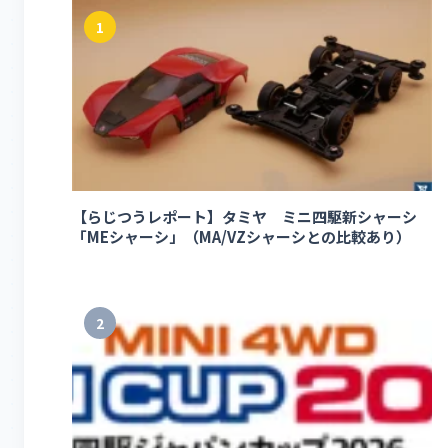
1
【らじつうレポート】タミヤ ミニ四駆新シャーシ
「MEシャーシ」（MA/VZシャーシとの比較あり）
2