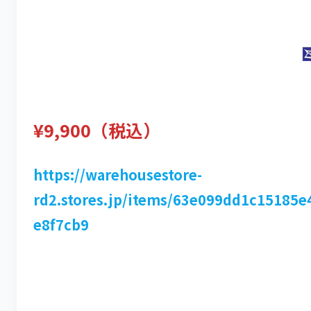
¥9,900（税込）
https://warehousestore-
rd2.stores.jp/items/63e099dd1c15185e
e8f7cb9