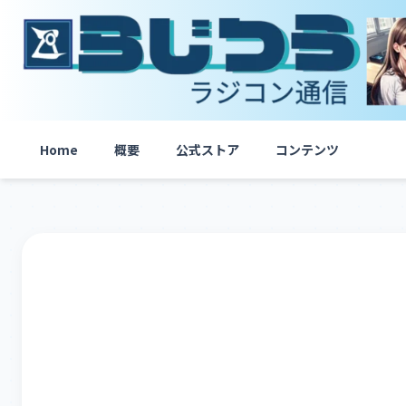
内
容
を
ス
キ
ッ
プ
Home
概要
公式ストア
コンテンツ