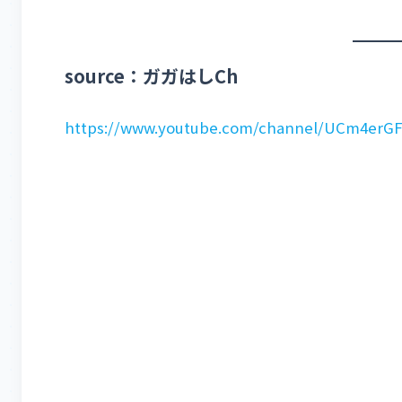
source：ガガはしCh
https://www.youtube.com/channel/UCm4er