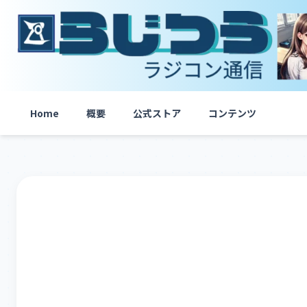
内
容
を
ス
キ
ッ
プ
Home
概要
公式ストア
コンテンツ