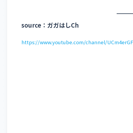
source：ガガはしCh
https://www.youtube.com/channel/UCm4er