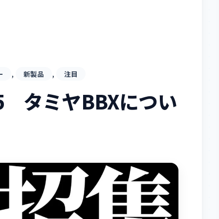
, 
, 
ー
新製品
注目
05 タミヤBBXについ