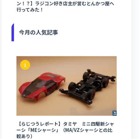
ン！？】ラジコン好き店主が営むとんかつ屋へ
行ってみた！
今月の人気記事
1
【らじつうレポート】タミヤ ミニ四駆新シャ
ーシ「MEシャーシ」（MA/VZシャーシとの比
較あり）