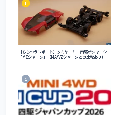
1
【らじつうレポート】タミヤ ミニ四駆新シャーシ
「MEシャーシ」（MA/VZシャーシとの比較あり）
2