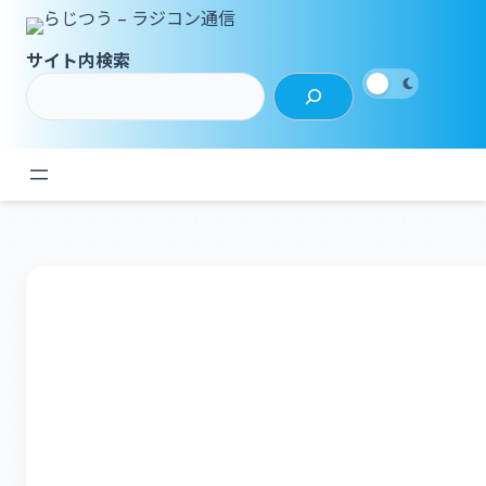
内
容
サイト内検索
を
ス
キ
ッ
プ