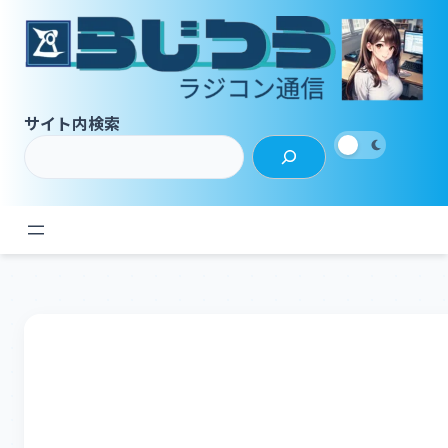
内
容
を
ス
キ
サイト内検索
ッ
プ