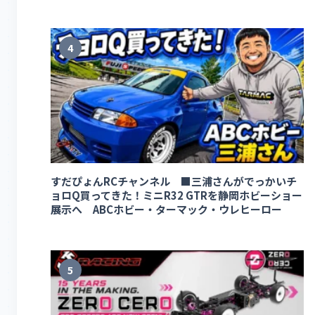
4
すだぴょんRCチャンネル ■三浦さんがでっかいチ
ョロQ買ってきた！ミニR32 GTRを静岡ホビーショー
展示へ ABCホビー・ターマック・ウレヒーロー
5