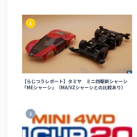
1
【らじつうレポート】タミヤ ミニ四駆新シャーシ
「MEシャーシ」（MA/VZシャーシとの比較あり）
2