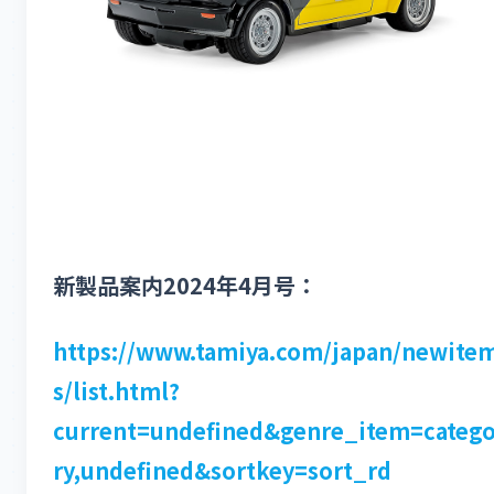
新製品案内2024年4月号：
https://www.tamiya.com/japan/newite
s/list.html?
current=undefined&genre_item=categ
ry,undefined&sortkey=sort_rd