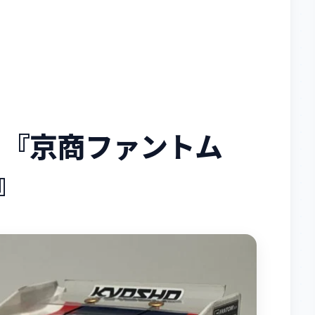
OG 『京商ファントム
』