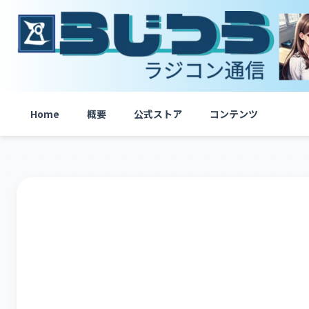
内
容
を
ス
キ
ッ
プ
Home
概要
公式ストア
コンテンツ