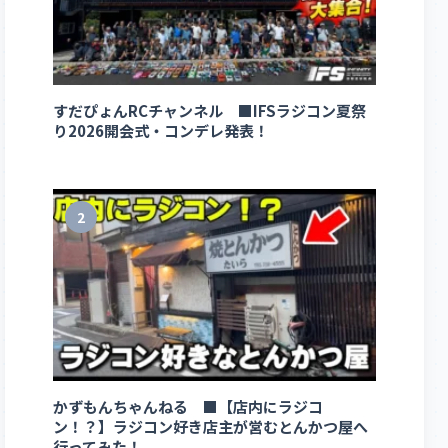
すだぴょんRCチャンネル ■IFSラジコン夏祭
り2026開会式・コンデレ発表！
2
かずもんちゃんねる ■【店内にラジコ
ン！？】ラジコン好き店主が営むとんかつ屋へ
行ってみた！