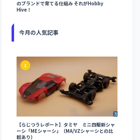
のブランドで育てる仕組み それがHobby
Hive！
今月の人気記事
1
【らじつうレポート】タミヤ ミニ四駆新シャ
ーシ「MEシャーシ」（MA/VZシャーシとの比
較あり）