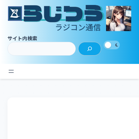
内
容
を
ス
キ
サイト内検索
ッ
プ