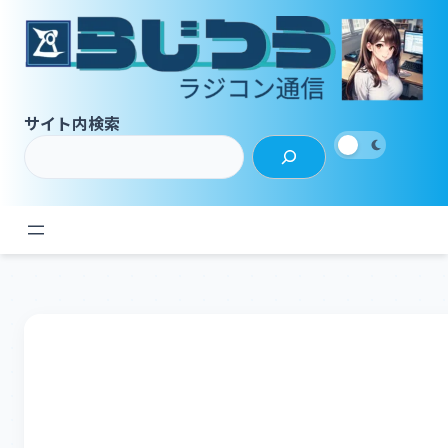
内
容
を
ス
キ
サイト内検索
ッ
プ