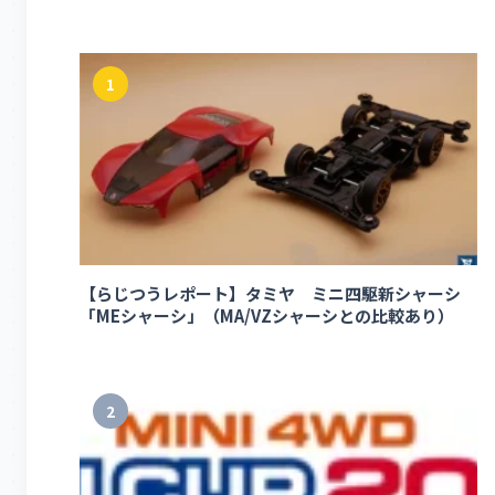
1
【らじつうレポート】タミヤ ミニ四駆新シャーシ
「MEシャーシ」（MA/VZシャーシとの比較あり）
2