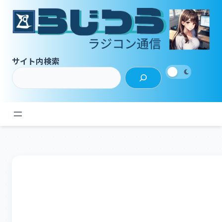
内
容
を
ス
キ
サイト内検索
ッ
プ