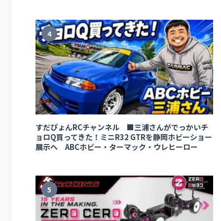
4
すだぴょんRCチャンネル ■三浦さんがでっかいチ
ョロQ買ってきた！ミニR32 GTRを静岡ホビーショー
展示へ ABCホビー・ターマック・ウレヒーロー
5