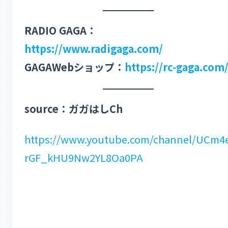
RADIO GAGA：
https://www.radigaga.com/
GAGAWebショップ：
https://rc-gaga.com
source：ガガはしCh
https://www.youtube.com/channel/UCm4
rGF_kHU9Nw2YL8Oa0PA