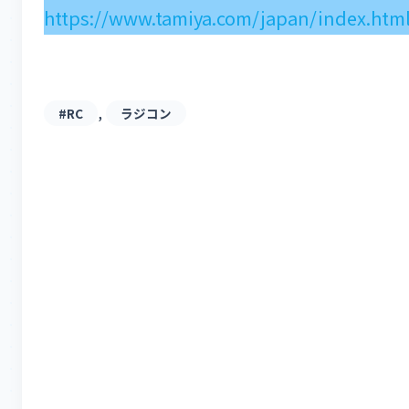
https://www.tamiya.com/japan/index.htm
, 
#RC
ラジコン