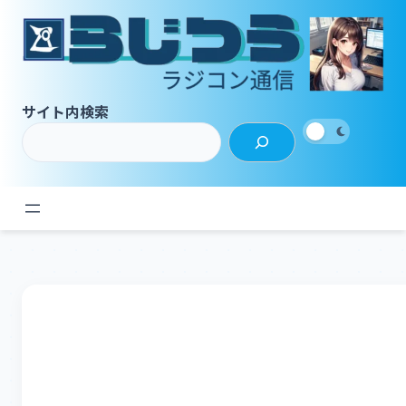
内
容
を
ス
キ
サイト内検索
ッ
プ