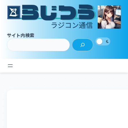
内
容
を
ス
キ
サイト内検索
ッ
プ