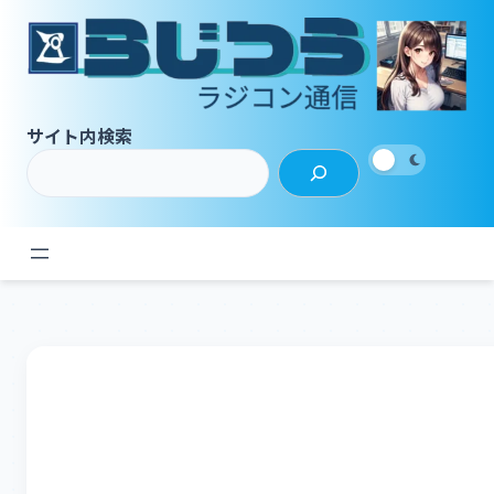
内
容
を
ス
キ
サイト内検索
ッ
プ