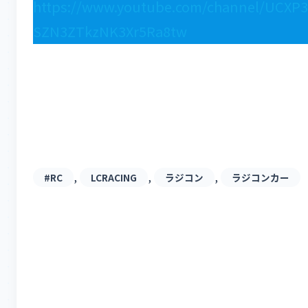
https://www.youtube.com/channel/UCXP3
SZN3ZTkzNK3Xr5Ra8tw
, 
, 
, 
#RC
LCRACING
ラジコン
ラジコンカー