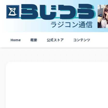
内
容
を
ス
キ
ッ
プ
Home
概要
公式ストア
コンテンツ