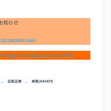
発売のお知らせ
s/20240909.html
www.gforce-hobby.jp/index.html
, 
, 
広阪正美
疾風/HAYATE