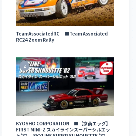
TeamAssociatedRC ■Team Associated
RC24 Zoom Rally
2
KYOSHO CORPORATION ■【京商エッグ】
FIRST MINI-Z スカイラインスーパーシルエッ
ト'82 ｜SKYLINE SUPER SILHOUETTE '82