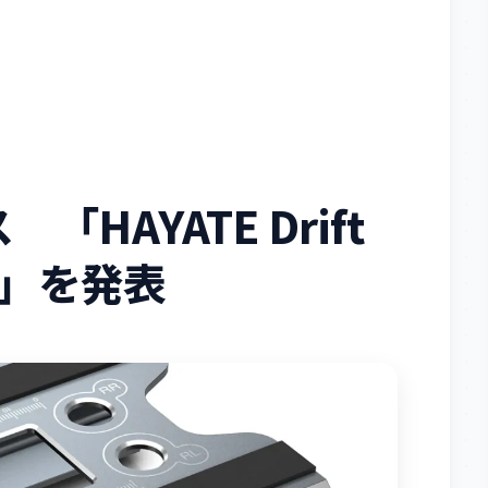
HAYATE Drift
and」を発表