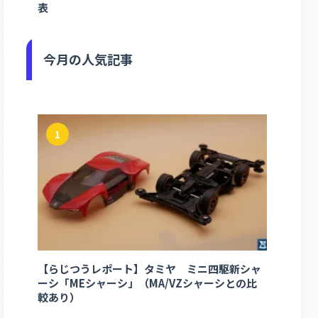
表
今月の人気記事
1
【らじつうレポート】タミヤ ミニ四駆新シャ
ーシ「MEシャーシ」（MA/VZシャーシとの比
較あり）