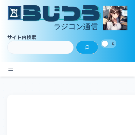
内
容
を
ス
キ
サイト内検索
ッ
プ