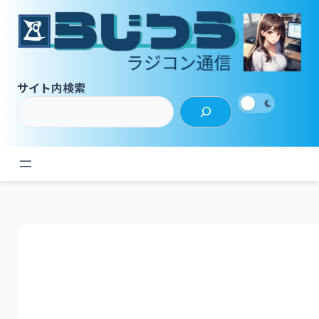
内
容
を
ス
キ
サイト内検索
ッ
プ