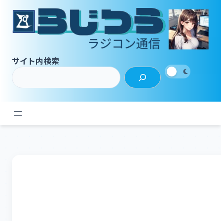
内
容
を
ス
キ
サイト内検索
ッ
プ