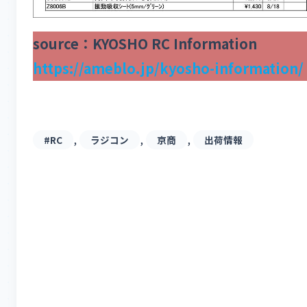
source：KYOSHO RC Information
https://ameblo.jp/kyosho-information/
, 
, 
, 
#RC
ラジコン
京商
出荷情報