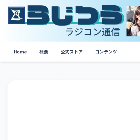
内
容
を
ス
キ
ッ
プ
Home
概要
公式ストア
コンテンツ