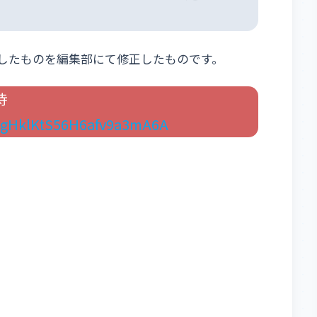
にて要約したものを編集部にて修正したものです。
侍
JgHklKtS56H6afv9a3mA6A