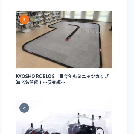
3
KYOSHO RC BLOG ■今年もミニッツカップ
海老名開催！～反省編～
4