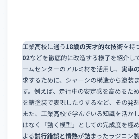
工業高校に通う
18歳の天才的な技術
を持
02
などを徹底的に改造する様子を紹介して
ームセンターのアルミ材を活用し、
実車
求するために、シャーシの構造から塗装
す。例えば、走行中の安定感を高めるた
を錆塗装で表現したりするなど、その発
また、工業高校で学んでいる知識を活か
はなく「動く模型」としての完成度を極
よる
試行錯誤と情熱
が詰まったラジコン