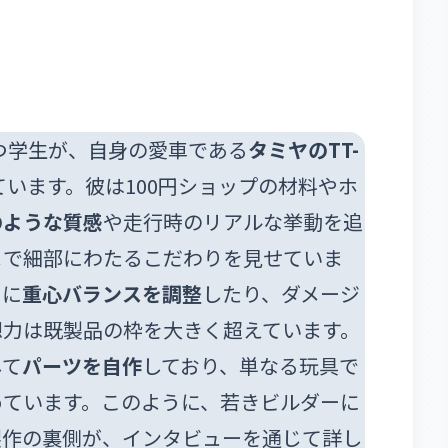
つ学生が、自身の愛車である
タミヤのTT-
います。彼は100円ショップの材料やホ
のような質感
や走行時のリアルな挙動を追
まで細部にわたるこだわりを見せていま
めに
重心バランスを調整
したり、ダメージ
想力は既製品の枠を大きく超えています。
して
パーツを自作
しており、単なる玩具で
めています。このように、若きビルダーに
製作の裏側が、インタビューを通じて詳し