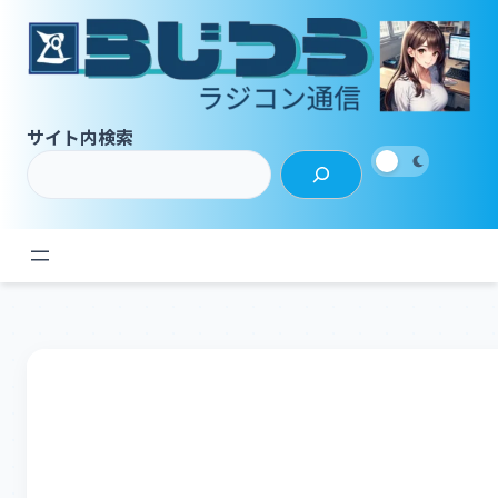
内
容
を
ス
キ
サイト内検索
ッ
プ