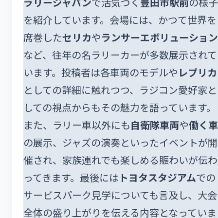
ラリージャパン
で活気づく
豊田市駅前
の様子
を紹介しています。会場には、かつて世界を
席巻した
セリカ
や
ランサーエボリューション
など、往年の名ラリーカーが多数展示されて
います。投稿者は各車両のモデルや
レプリカ
としての詳細に触れつつ、ラジコン愛好家と
しての視点からもその魅力を語っています。
また、ラリー車以外にも
自衛隊車両
や
働く車
の展示、ジャズの演奏といったイベントが開
催され、家族連れでも楽しめる賑わいが伝わ
ってきます。最後には
トヨタスタジアム
での
サービスパーク見学についても言及し、大会
全体の盛り上がりを伝える内容となっていま