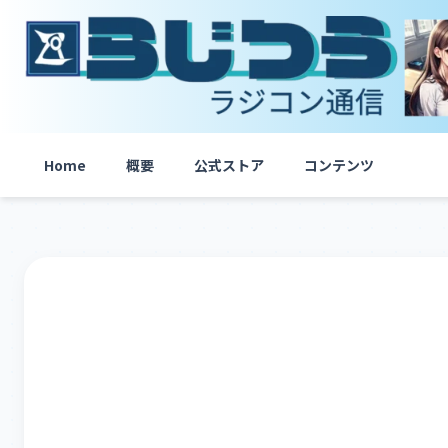
内
容
を
ス
キ
ッ
プ
Home
概要
公式ストア
コンテンツ