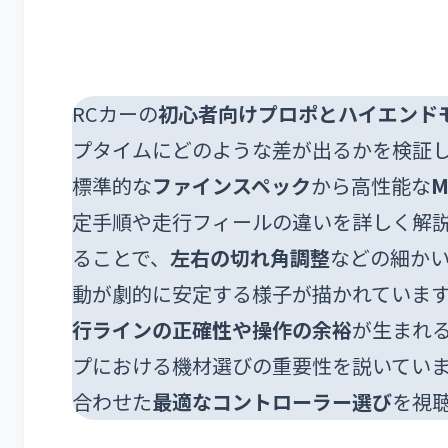
RCカーの
初心者向けプロポとハイエンド
プタイムにどのような差が出るかを検証して
標準的な
ファインスペック
から高性能な
M
定手順や走行フィールの違いを詳しく解
ることで、
左右の切れ角調整
などの細か
動が劇的に安定する様子が描かれていま
行ラインの正確性や操作の余裕
が生まれ
プにおける機材選びの重要性を説いてい
合わせた
最適なコントローラー選び
を視