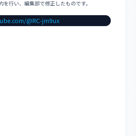
Mにて要約を行い、編集部で修正したものです。
tube.com/@RC-jm9ux