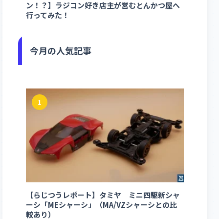
ン！？】ラジコン好き店主が営むとんかつ屋へ
行ってみた！
今月の人気記事
1
【らじつうレポート】タミヤ ミニ四駆新シャ
ーシ「MEシャーシ」（MA/VZシャーシとの比
較あり）