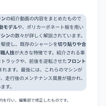
シン
の紹介動画の内容をまとめたもので
動モデル
や、ポリカーボネート板を用い
マシン
の数々が詳しく解説されています。
を駆使し、既存のシャーシを
切り貼りや合
な職人技
が大きな特徴です。紹介される車
なトラックや、前後を逆転させた
フロント
まれます。最後には、これらのマシンが
や、走行後のメンテナンス風景が描かれ、
います。
Mにて要約を行い、編集部で修正したものです。