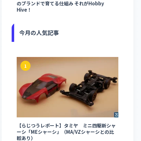
のブランドで育てる仕組み それがHobby
Hive！
今月の人気記事
1
【らじつうレポート】タミヤ ミニ四駆新シャ
ーシ「MEシャーシ」（MA/VZシャーシとの比
較あり）