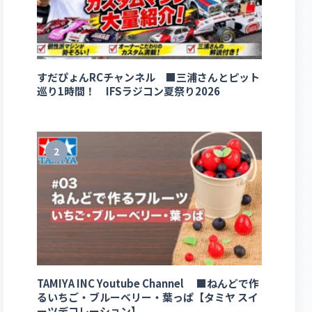
すだぴょんRCチャンネル ■三浦さんとピット
巡り1時間！ IFSラジコン夏祭り2026
2
TAMIYA INC Youtube Channel ■ねんどで作
るいちご・ブルーベリー・葉っぱ【タミヤ スイ
ーツデコレーション】