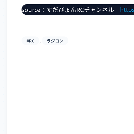
source：すだぴょんRCチャンネル
http
, 
#RC
ラジコン