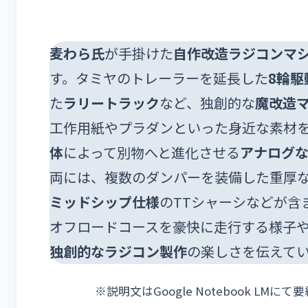
麦わら氏
が手掛けた
自作改造ラジコンマ
す。タミヤのトレーラーを延長した
8輪駆
た
ラリートラック
など、独創的な
魔改造
工作用紙やプラダンといった身近な素材
体
によって別物へと進化させる
アナログ
両には、複数のダンパーを装備した重厚
ミッドシップ仕様
のTTシャーシなどが含
オフロードコースを豪快に走行する様子
独創的なラジコン製作
の楽しさを伝えて
※説明文はGoogle Notebook L