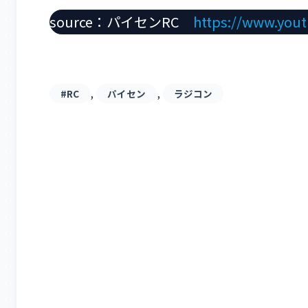
source：パイセンRC
https://www.you
, 
, 
#RC
パイセン
ラジコン