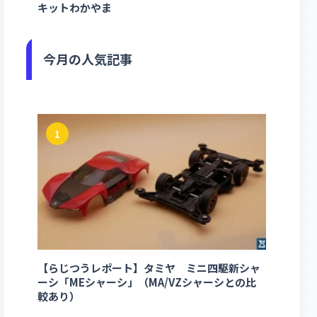
キットわかやま
今月の人気記事
1
【らじつうレポート】タミヤ ミニ四駆新シャ
ーシ「MEシャーシ」（MA/VZシャーシとの比
較あり）