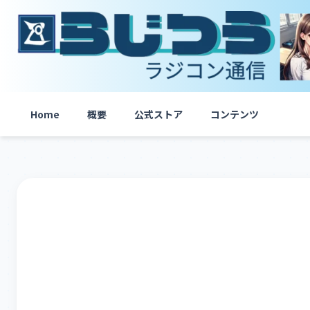
内
容
を
ス
キ
ッ
プ
Home
概要
公式ストア
コンテンツ