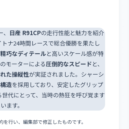
ー、
日産 R91CP
の走行性能と魅力を紹介
イトナ24時間レースで総合優勝を果たし
の
精巧なディテール
と高いスケール感が特
備のモーターによる
圧倒的なスピード
と、
優れた操縦性
が実証されました。シャーシ
ド構造
を採用しており、安定したグリップ
る世代にとって、当時の熱狂を呼び覚ます
ています。
Mにて要約を行い、編集部で修正したものです。