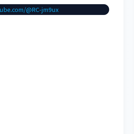
tube.com/@RC-jm9ux