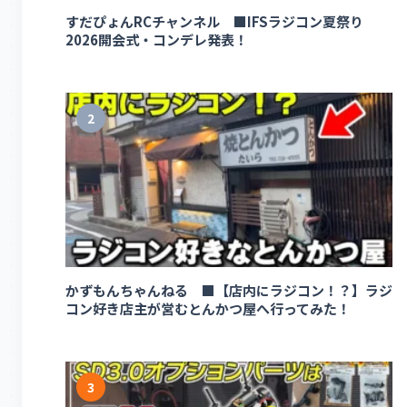
すだぴょんRCチャンネル ■IFSラジコン夏祭り
2026開会式・コンデレ発表！
2
かずもんちゃんねる ■【店内にラジコン！？】ラジ
コン好き店主が営むとんかつ屋へ行ってみた！
3