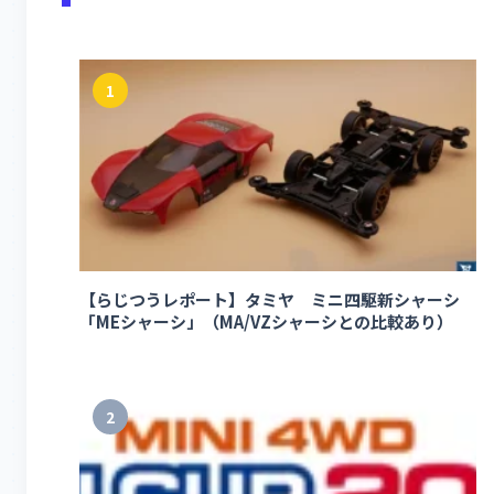
1
【らじつうレポート】タミヤ ミニ四駆新シャーシ
「MEシャーシ」（MA/VZシャーシとの比較あり）
2