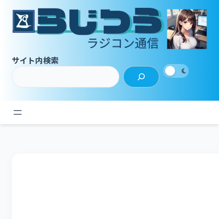
内
容
を
ス
キ
サイト内検索
ッ
プ